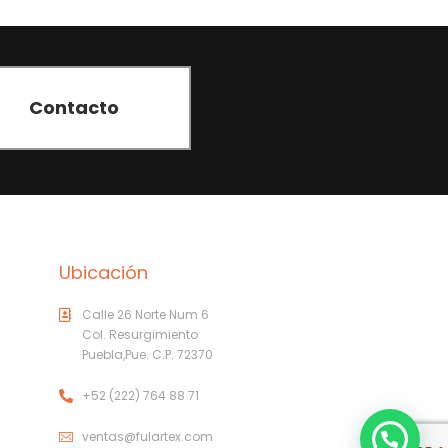
Contacto
Ubicación
Calle 26 Norte Num 6
Col. Resurgimiento
Puebla,Pue. C.P. 72370
+52 (222) 764 88 71
ventas@fulartex.com