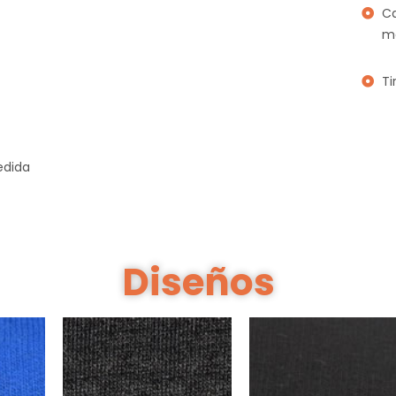
Ca
mo
Ti
edida
Diseños