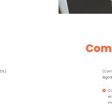
Com
00%)
(Comp
Algod
Cu
en
m