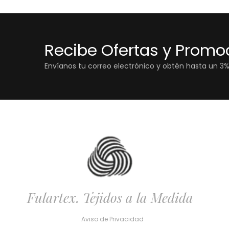
Recibe Ofertas y Promo
Envíanos tu correo electrónico y obtén hasta un 3
Fulartex. Tejidos a la Medida
Aviso de Privacidad